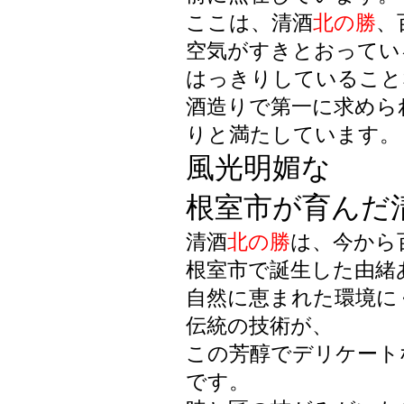
ここは、清酒
北の勝
、
空気がすきとおってい
はっきりしていること
酒造りで第一に求めら
りと満たしています。
風光明媚な
根室市が育んだ
清酒
北の勝
は、今から
根室市で誕生した由緒
自然に恵まれた環境に
伝統の技術が、
この芳醇でデリケート
です。