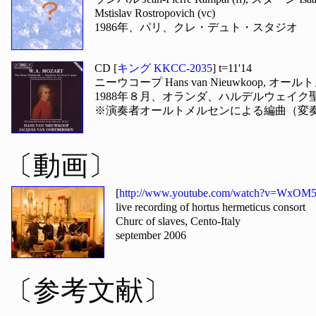
Mstislav Rostropovich (vc)
1986年、パリ、クレ・デュト・スタジオ
CD [
キング KKCC-2035
] t=11'14
ニーウコープ Hans van Nieuwkoop, オールトメルセン
1988年８月、オランダ、ハルデルウェイク
※演奏者オールトメルセンによる編曲（変
〔動画〕
[
http://www.youtube.com/watch?v=WxO
live recording of hortus hermeticus consort
Churc of slaves, Cento-Italy
september 2006
〔参考文献〕