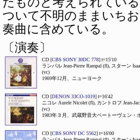
たものと考えられている
ついて不明のままいちお
奏曲に含めている。
〔演奏〕
CD [
CBS SONY 30DC 778
] t=15'10
ランパル Jean-Pierre Rampal (fl), スターン Isaa
(vc)
1969年12月、ニューヨーク
CD [
DENON 33CO-1019
] t=16'42
ニコレ Aurele Nicolet (fl), カントロフ Jean-J
(vc)
1983年３月、武蔵野音大ベートーヴェン・
CD [
CBS SONY DC 5562
] t=16'00
ランパル Jean-Pierre Rampal (fl), スターン Is