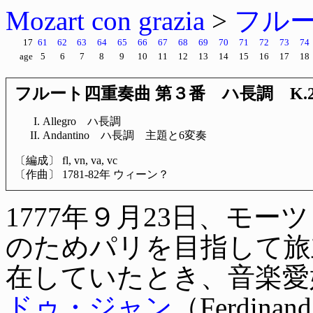
Mozart con grazia
>
フル
17
61
62
63
64
65
66
67
68
69
70
71
72
73
74
age
5
6
7
8
9
10
11
12
13
14
15
16
17
18
フルート四重奏曲 第３番 ハ長調 K.285b 
Allegro ハ長調
Andantino ハ長調 主題と6変奏
〔編成〕 fl, vn, va, vc
〔作曲〕 1781-82年 ウィーン？
1777年９月23日、モ
のためパリを目指して旅
在していたとき、音楽愛
ドゥ・ジャン
（Ferdinand 